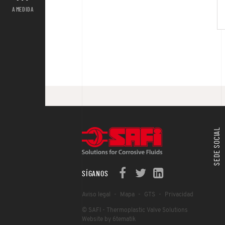
A MEDIDA
SEDE SOCIAL
SÍGANOS
Aviso legal
Mapa
GTS
Privacidad
© SAFI - Thermoplastic Valve Solutions
Website by 6tematik