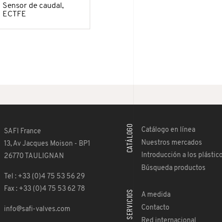
Sensor de caudal,
ECTFE
CATÁLOGO
Catálogo en línea
SAFI France
Nuestros mercados
13, Av Jacques Moison - BP1
Introducción a los plástic
26770 TAULIGNAN
Búsqueda productos
Tel : +33 (0)4 75 53 56 29
Fax : +33 (0)4 75 53 62 78
SERVICIOS
A medida
Contacto
info@safi-valves.com
Red internacional