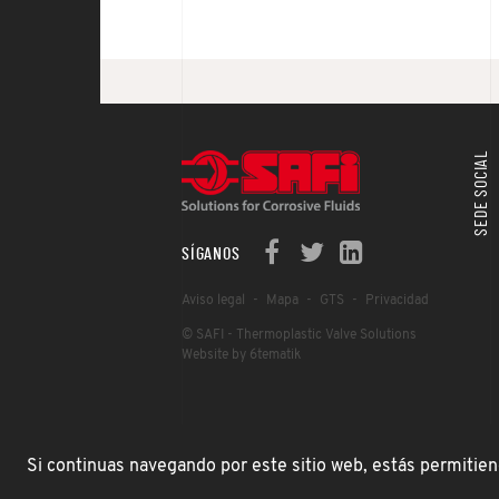
SEDE SOCIAL
SÍGANOS
Aviso legal
Mapa
GTS
Privacidad
© SAFI - Thermoplastic Valve Solutions
Website by 6tematik
Si continuas navegando por este sitio web, estás permitien