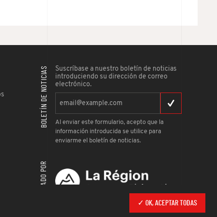
BOLETÍN DE NOTICIAS
Suscríbase a nuestro boletín de noticias
introduciendo su dirección de correo
electrónico.
os
Al enviar este formulario, acepto que la
información introducida se utilice para
enviarme el boletín de noticias.
APOYADO POR
✓ OK, ACEPTAR TODAS