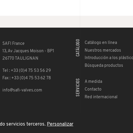
CATÁLOGO
Catálogo en línea
SAFI France
Nuestros mercados
13, Av Jacques Moison - BP1
Introducción a los plástic
26770 TAULIGNAN
Búsqueda productos
Tel : +33 (0)4 75 53 56 29
Fax : +33 (0)4 75 53 62 78
SERVICIOS
A medida
Contacto
info@safi-valves.com
Red internacional
do servicios terceros.
Personalizar