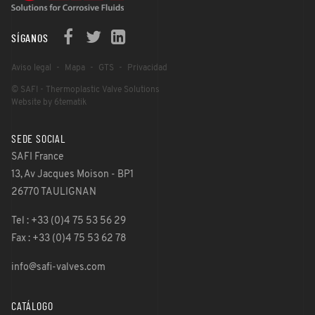
SÍGANOS
Aviso legal
Mapa
GTS
Privacidad
© SAFI - Thermoplastic Valve Solutions
Website by 6tematik
SEDE SOCIAL
SAFI France
13, Av Jacques Moison - BP1
26770 TAULIGNAN
Tel : +33 (0)4 75 53 56 29
Fax : +33 (0)4 75 53 62 78
info@safi-valves.com
CATÁLOGO