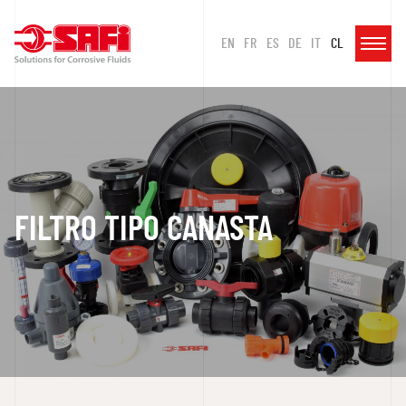
EN
FR
ES
DE
IT
CL
FILTRO TIPO CANASTA