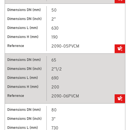
50
2''
630
190
2090-05PVCM
65
2''1/2
690
200
2090-06PVCM
80
3''
730