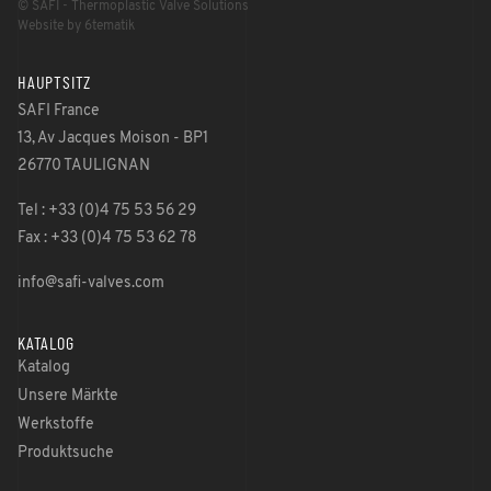
© SAFI - Thermoplastic Valve Solutions
Website by 6tematik
HAUPTSITZ
SAFI France
13, Av Jacques Moison - BP1
26770 TAULIGNAN
Tel : +33 (0)4 75 53 56 29
Fax : +33 (0)4 75 53 62 78
info@safi-valves.com
KATALOG
Katalog
Unsere Märkte
Werkstoffe
Produktsuche