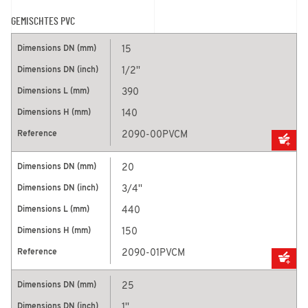
GEMISCHTES PVC
15
1/2''
390
140
2090-00PVCM
20
3/4''
440
150
2090-01PVCM
25
1''