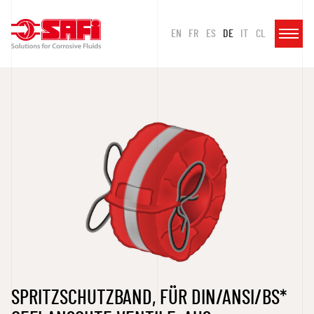
EN
FR
ES
DE
IT
CL
SPRITZSCHUTZBAND, FÜR DIN/ANSI/BS*