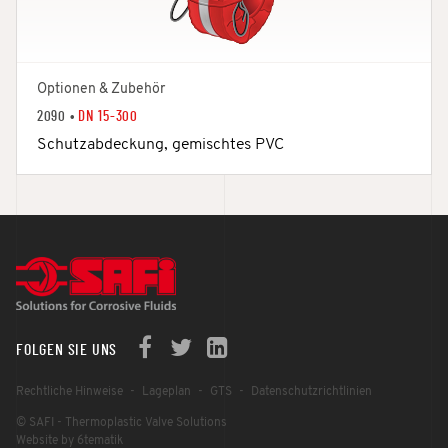
Optionen & Zubehör
2090 •
DN 15-300
Schutzabdeckung, gemischtes PVC
FOLGEN SIE UNS
Rechtliche Hinweise
Lageplan
GTS
Datenschutzrichtlinien
© SAFI - Thermoplastic Valve Solutions
Website by 6tematik