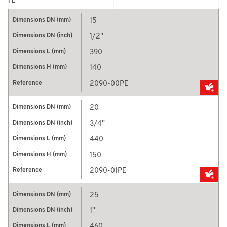
PE
15
1/2''
390
140
2090-00PE
20
3/4''
440
150
2090-01PE
25
1''
460