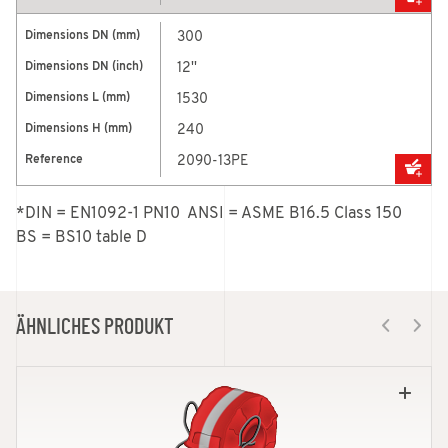
300
12''
1530
240
2090-13PE
*DIN = EN1092-1 PN10  ANSI = ASME B16.5 Class 150    
BS = BS10 table D
ÄHNLICHES PRODUKT