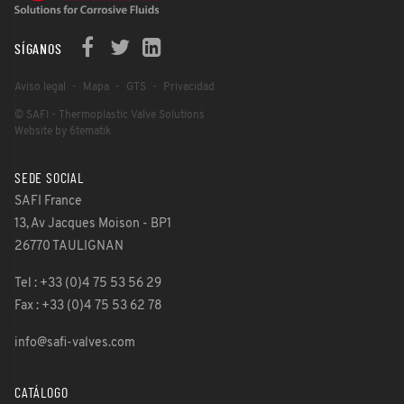
SÍGANOS
Aviso legal
Mapa
GTS
Privacidad
© SAFI - Thermoplastic Valve Solutions
Website by 6tematik
SEDE SOCIAL
SAFI France
13, Av Jacques Moison - BP1
26770 TAULIGNAN
Tel : +33 (0)4 75 53 56 29
Fax : +33 (0)4 75 53 62 78
info@safi-valves.com
CATÁLOGO