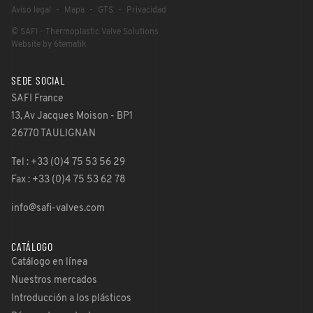
Aviso legal
Mapa
GTS
Privacidad
© SAFI - Thermoplastic Valve Solutions
Website by 6tematik
SEDE SOCIAL
SAFI France
13, Av Jacques Moison - BP1
26770 TAULIGNAN
Tel : +33 (0)4 75 53 56 29
Fax : +33 (0)4 75 53 62 78
info@safi-valves.com
CATÁLOGO
Catálogo en línea
Nuestros mercados
Introducción a los plásticos