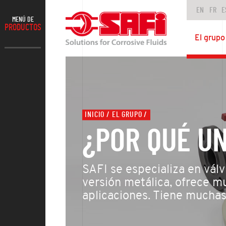
EN
FR
E
MENÚ DE
PRODUCTOS
El grupo
INICIO
EL GRUPO
¿POR QUÉ U
SAFI se especializa en válv
versión metálica, ofrece m
aplicaciones. Tiene mucha