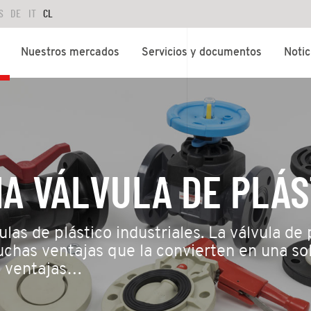
S
DE
IT
CL
Nuestros mercados
Servicios y documentos
Notic
NA VÁLVULA DE PLÁS
ulas de plástico industriales. La válvula de
uchas ventajas que la convierten en una s
s ventajas…