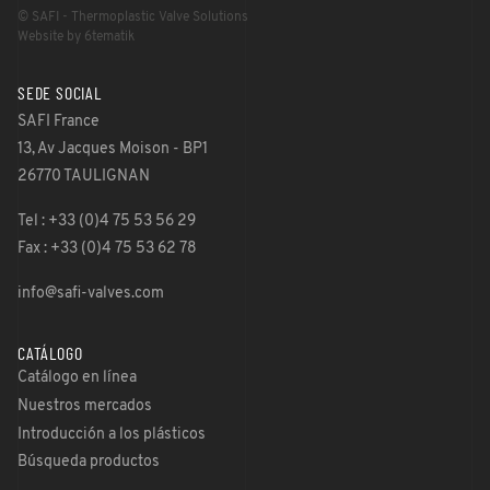
© SAFI - Thermoplastic Valve Solutions
Website by 6tematik
SEDE SOCIAL
SAFI France
13, Av Jacques Moison - BP1
26770 TAULIGNAN
Tel : +33 (0)4 75 53 56 29
Fax : +33 (0)4 75 53 62 78
info@safi-valves.com
CATÁLOGO
Catálogo en línea
Nuestros mercados
Introducción a los plásticos
Búsqueda productos