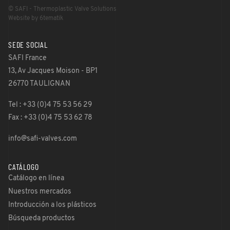
© SAFI - Thermoplastic Valve Solutions
Website by 6tematik
SEDE SOCIAL
SAFI France
13, Av Jacques Moison - BP1
26770 TAULIGNAN
Tel : +33 (0)4 75 53 56 29
Fax : +33 (0)4 75 53 62 78
info@safi-valves.com
CATÁLOGO
Catálogo en línea
Nuestros mercados
Introducción a los plásticos
Búsqueda productos