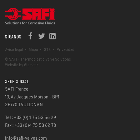
SÍGANOS
Aviso legal
Mapa
GTS
Privacidad
© SAFI - Thermoplastic Valve Solutions
Website by 6tematik
SEDE SOCIAL
SAFI France
13, Av Jacques Moison - BP1
26770 TAULIGNAN
Tel : +33 (0)4 75 53 56 29
Fax : +33 (0)4 75 53 62 78
info@safi-valves.com