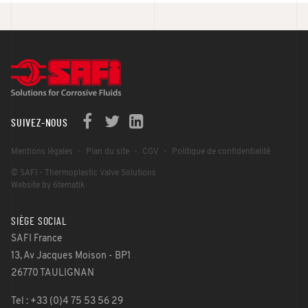
SUIVEZ-NOUS
Mentions légales
Plan du site
CGV
Politique de confidentialité
© SAFI - Thermoplastic Valve Solutions
Website by 6tematik
SIÈGE SOCIAL
SAFI France
13, Av Jacques Moison - BP1
26770 TAULIGNAN
Tel : +33 (0)4 75 53 56 29