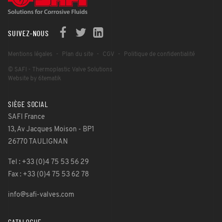
SUIVEZ-NOUS
Mentions légales
Plan du site
CGV
Politique de confidentialité
© SAFI - Thermoplastic Valve Solutions
Website by 6tematik
SIÈGE SOCIAL
SAFI France
13, Av Jacques Moison - BP1
26770 TAULIGNAN
Tel : +33 (0)4 75 53 56 29
Fax : +33 (0)4 75 53 62 78
info@safi-valves.com