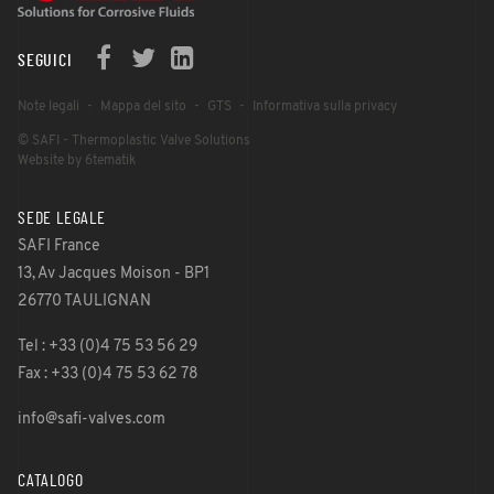
SEGUICI
Note legali
Mappa del sito
GTS
Informativa sulla privacy
© SAFI - Thermoplastic Valve Solutions
Website by 6tematik
SEDE LEGALE
SAFI France
13, Av Jacques Moison - BP1
26770 TAULIGNAN
Tel : +33 (0)4 75 53 56 29
Fax : +33 (0)4 75 53 62 78
info@safi-valves.com
CATALOGO