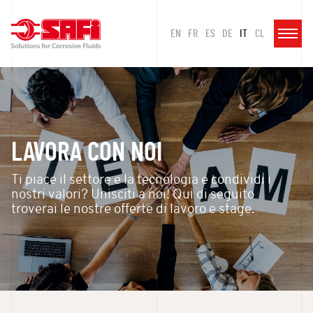
EN
FR
ES
DE
IT
CL
LAVORA CON NOI
Ti piace il settore e la tecnologia e condividi i
nostri valori? Unisciti a noi! Qui di seguito
troverai le nostre offerte di lavoro e stage.