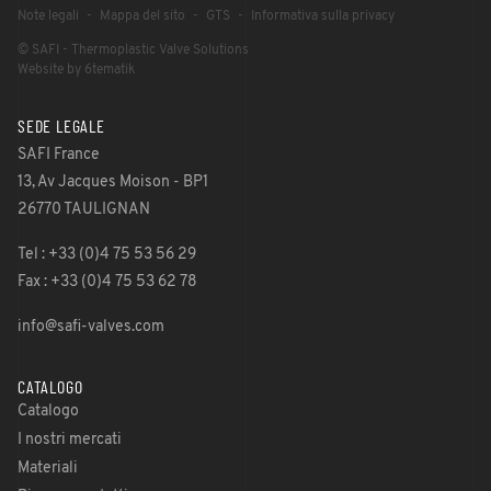
Note legali
Mappa del sito
GTS
Informativa sulla privacy
© SAFI - Thermoplastic Valve Solutions
Website by 6tematik
SEDE LEGALE
SAFI France
13, Av Jacques Moison - BP1
26770 TAULIGNAN
Tel : +33 (0)4 75 53 56 29
Fax : +33 (0)4 75 53 62 78
info@safi-valves.com
CATALOGO
Catalogo
I nostri mercati
Materiali