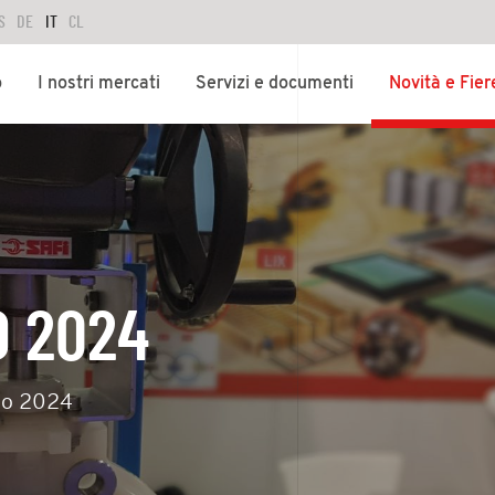
S
DE
IT
CL
o
I nostri mercati
Servizi e documenti
Novità e Fier
O 2024
io 2024