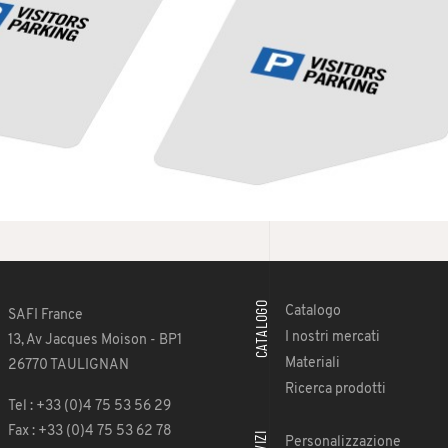
CATALOGO
Catalogo
SAFI France
I nostri mercati
13, Av Jacques Moison - BP1
Materiali
26770 TAULIGNAN
Ricerca prodotti
Tel : +33 (0)4 75 53 56 29
Fax : +33 (0)4 75 53 62 78
Personalizzazione