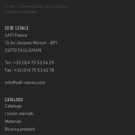
© SAFI - Thermoplastic Valve Solutions
Website by 6tematik
SEDE LEGALE
SAFI France
13, Av Jacques Moison - BP1
26770 TAULIGNAN
Tel : +33 (0)4 75 53 56 29
Fax : +33 (0)4 75 53 62 78
info@safi-valves.com
CATALOGO
Catalogo
I nostri mercati
Materiali
Ricerca prodotti