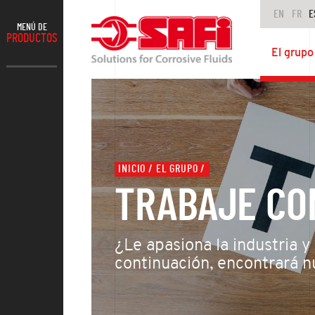
EN
FR
E
MENÚ DE
PRODUCTOS
El grupo
INICIO
EL GRUPO
TRABAJE CO
¿Le apasiona la industria y
continuación, encontrará n