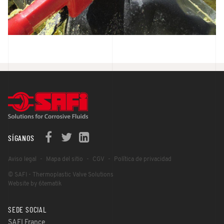
SÍGANOS
Aviso legal
Mapa del sitio
CGV
Política de privacidad
© SAFI - Thermoplastic Valve Solutions
Website by 6tematik
SEDE SOCIAL
SAFI France