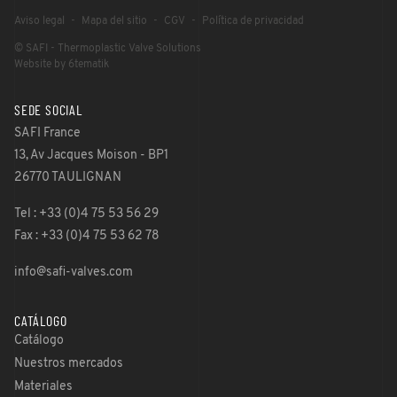
Aviso legal
Mapa del sitio
CGV
Política de privacidad
© SAFI - Thermoplastic Valve Solutions
Website by 6tematik
SEDE SOCIAL
SAFI France
13, Av Jacques Moison - BP1
26770 TAULIGNAN
Tel : +33 (0)4 75 53 56 29
Fax : +33 (0)4 75 53 62 78
info@safi-valves.com
CATÁLOGO
Catálogo
Nuestros mercados
Materiales